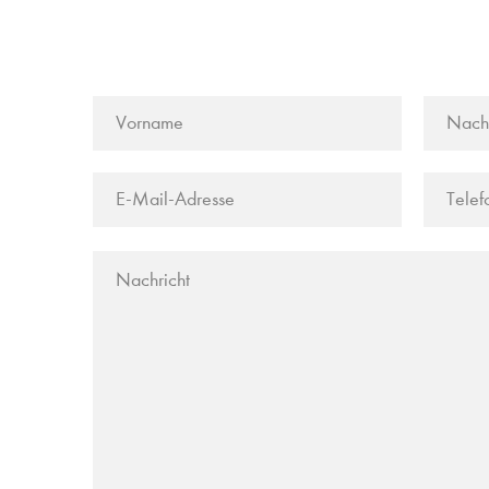
Bitte
lasse
dieses
Feld
leer.