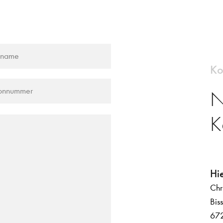
Ko
N
K
Hie
Chr
Bis
672