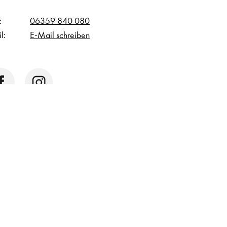
:
06359 840 080
l:
E-Mail schreiben