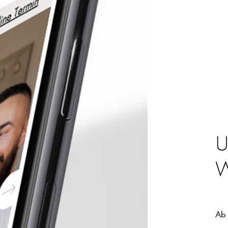
U
W
Ab 