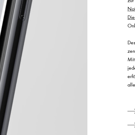
zur
Not
Die
Onl
Des
zen
Mit
jed
erf
all